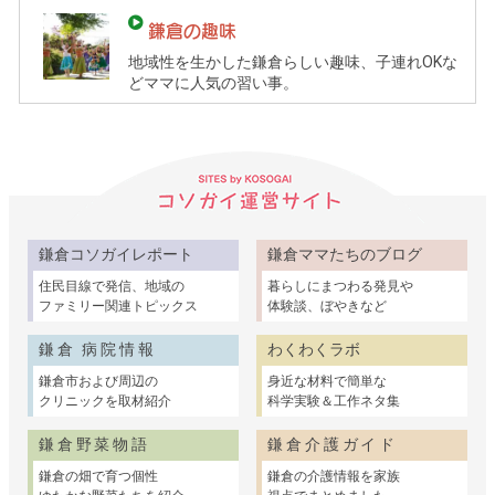
鎌倉の趣味
地域性を生かした鎌倉らしい趣味、子連れOKな
どママに人気の習い事。
ペ
by
コ
ー
ソ
ジ
ガ
更
イ
新
（鎌
日：
倉
2019
鎌倉コソガイレポート
鎌倉ママたちのブログ
年
子
住民目線で発信、地域の
暮らしにまつわる発見や
06
育
ファミリー関連トピックス
体験談、ぼやきなど
月
て
23
ガ
鎌倉 病院情報
わくわくラボ
日
イ
鎌倉市および周辺の
身近な材料で簡単な
ド）
クリニックを取材紹介
科学実験＆工作ネタ集
鎌倉野菜物語
鎌倉介護ガイド
鎌倉の畑で育つ個性
鎌倉の介護情報を家族