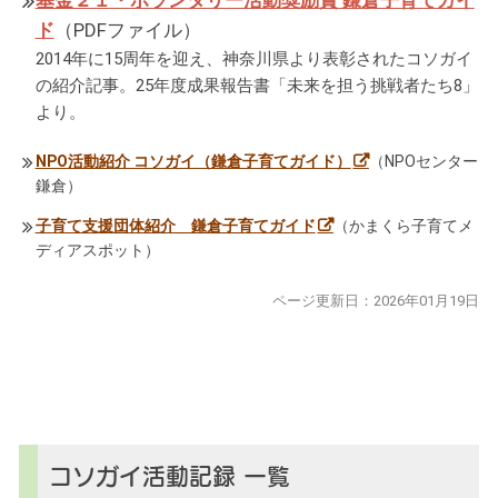
ド
（PDFファイル）
2014年に15周年を迎え、神奈川県より表彰されたコソガイ
の紹介記事。25年度成果報告書「未来を担う挑戦者たち8」
より。
NPO活動紹介 コソガイ（鎌倉子育てガイド）
（NPOセンター
鎌倉）
子育て支援団体紹介 鎌倉子育てガイド
（かまくら子育てメ
ディアスポット）
by
ページ更新日：
2026年01月19日
コ
ソ
ガ
イ
（鎌
倉
子
育
コソガイ活動記録 一覧
て
ガ