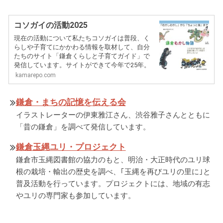
コソガイの活動2025
現在の活動について私たちコソガイは普段、く
らしや子育てにかかわる情報を取材して、自分
たちのサイト「鎌倉くらしと子育てガイド」で
発信しています。サイトができて今年で25年。
約80の記事コンテンツに約1,300件のお店や施
kamarepo.com
設の情報を掲載…
鎌倉・まちの記憶を伝える会
イラストレーターの伊東雅江さん、渋谷雅子さんとともに
「昔の鎌倉」を調べて発信しています。
鎌倉玉縄ユリ・プロジェクト
鎌倉市玉縄図書館の協力のもと、明治・大正時代のユリ球
根の栽培・輸出の歴史を調べ、｢玉縄を再びユリの里に｣と
普及活動を行っています。プロジェクトには、地域の有志
やユリの専門家も参加しています。