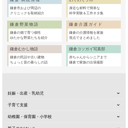
鎌倉市および周辺の
身近な材料で簡単な
クリニックを取材紹介
科学実験＆工作ネタ集
鎌倉野菜物語
鎌倉介護ガイド
鎌倉の畑で育つ個性
鎌倉の介護情報を家族
ゆたかな野菜たちを紹介
視点でまとめました
鎌倉むかし物語
鎌倉コソガイ写真部
鎌倉の民話や古い建物
赤ちゃんからシニアまで
ちょっと昔の暮らしの話
鎌倉で家族の出張撮影
妊娠・出産・乳幼児
子育て支援
幼稚園・保育園・小学校