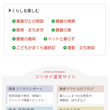
くらしを楽しむ
鎌倉びとの物語
鎌倉の情景
散策・まち歩き
鎌倉の食
鎌倉の趣味
ペットと暮らす
こどもかまくら歳時記
運動・文化施設
鎌倉コソガイレポート
鎌倉ママたちのブログ
住民目線で発信、地域の
暮らしにまつわる発見や
ファミリー関連トピックス
体験談、ぼやきなど
鎌倉 病院情報
わくわくラボ