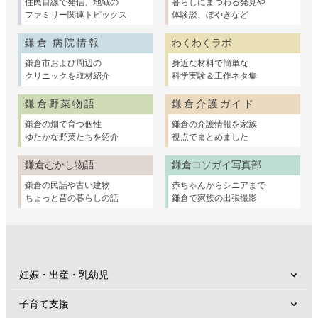
住民目線で発信、地域の
暮らしにまつわる発見や
ファミリー関連トピックス
体験談、ぼやきなど
鎌倉 病院情報
わくわくラボ
鎌倉市および周辺の
身近な材料で簡単な
クリニックを取材紹介
科学実験＆工作ネタ集
鎌倉野菜物語
鎌倉介護ガイド
鎌倉の畑で育つ個性
鎌倉の介護情報を家族
ゆたかな野菜たちを紹介
視点でまとめました
鎌倉むかし物語
鎌倉コソガイ写真部
鎌倉の民話や古い建物
赤ちゃんからシニアまで
ちょっと昔の暮らしの話
鎌倉で家族の出張撮影
妊娠・出産・乳幼児
子育て支援