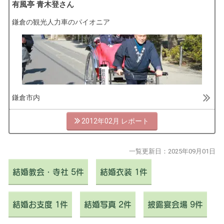
有風亭 青木登さん
鎌倉の観光人力車のパイオニア
鎌倉市内
2012年02月
一覧更新日：
2025年09月01日
結婚教会・寺社 5件
結婚衣装 1件
結婚お支度 1件
結婚写真 2件
披露宴会場 9件