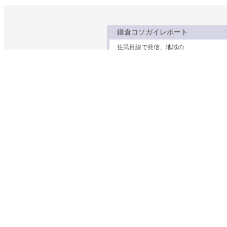
鎌倉コソガイレポート
住民目線で発信、地域の
ファミリー関連トピックス
わくわくラボ
身近な材料で簡単な
科学実験＆工作ネタ集
鎌倉むかし物語
鎌倉の民話や古い建物
ちょっと昔の暮らしの話
妊娠・出産・乳幼児
子育て支援