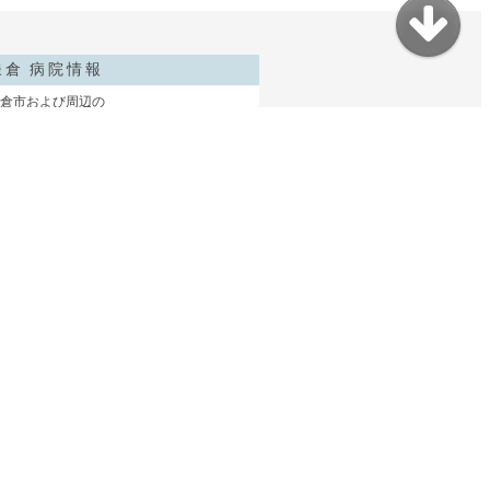
鎌倉 病院情報
倉市および周辺の
リニックを取材紹介
鎌倉介護ガイド
倉の介護情報を家族
点でまとめました
鎌倉コソガイ写真部
赤ちゃんからシニアまで
鎌倉で家族の出張撮影
サイトマップ
コソガイとは？