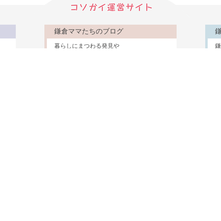
鎌倉ママたちのブログ
暮らしにまつわる発見や
鎌
体験談、ぼやきなど
ク
鎌倉野菜物語
鎌倉の畑で育つ個性
鎌
ゆたかな野菜たちを紹介
視
鎌倉に住む
医療・介護