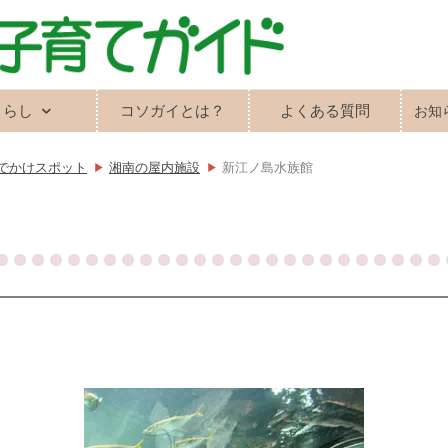
くらし
コソガイとは？
よくある質問
お知
でかけスポット
湘南の屋内施設
新江ノ島水族館