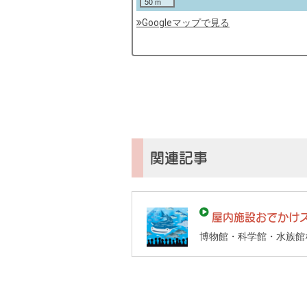
50 m
Googleマップで見る
by
コ
ソ
ガ
イ
（鎌
倉
子
関連記事
育
て
ガ
屋内施設おでかけ
イ
博物館・科学館・水族館
ド）