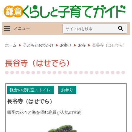
Search
Searc
メニュー
for:
Butto
ホーム
子どもとおでかけ
お参り
お寺
長谷寺（はせでら）
長谷寺（はせでら）
鎌倉の授乳室・トイレ
お参り
長谷寺（はせでら）
四季の花々と海を望む絶景が人気の古刹