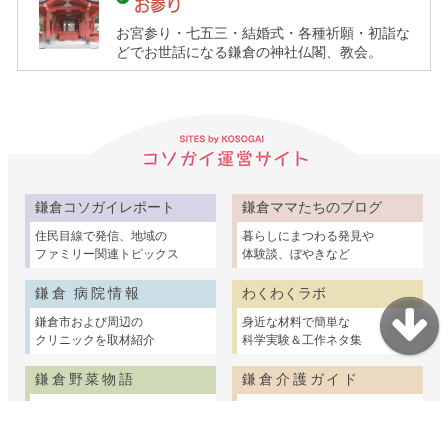
お参り
お宮参り・七五三・結婚式・各種祈願・初詣な
どでお世話になる鎌倉の神社仏閣、教会。
鎌倉コソガイレポート
鎌倉ママたちのブログ
住民目線で発信、地域の
暮らしにまつわる発見や
ファミリー関連トピックス
体験談、ぼやきなど
鎌倉 病院情報
わくわくラボ
鎌倉市および周辺の
身近な材料で簡単な
クリニックを取材紹介
科学実験＆工作ネタ集
鎌倉野菜物語
鎌倉介護ガイド
鎌倉の畑で育つ個性
鎌倉の介護情報を家族
ゆたかな野菜たちを紹介
視点でまとめました