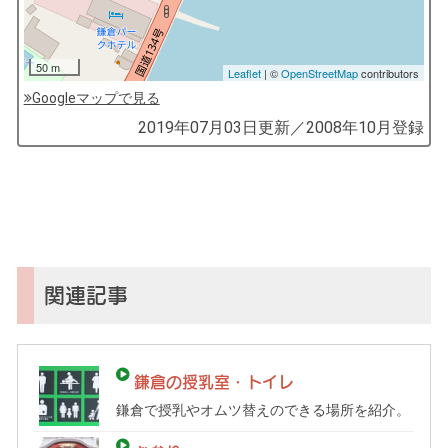
50 m
Leaflet
| ©
OpenStreetMap
contributors
Googleマップで見る
by
2019年07月03日
更新／
2008年10月
登録
コ
ソ
ガ
イ
（鎌
倉
子
関連記事
育
て
ガ
鎌倉の授乳室・トイレ
イ
鎌倉で授乳やオムツ替えのできる場所を紹介。
ド）