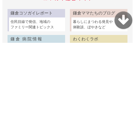
鎌倉コソガイレポート
鎌倉ママたちのブログ
住民目線で発信、地域の
暮らしにまつわる発見や
ファミリー関連トピックス
体験談、ぼやきなど
鎌倉 病院情報
わくわくラボ
鎌倉市および周辺の
身近な材料で簡単な
クリニックを取材紹介
科学実験＆工作ネタ集
鎌倉野菜物語
鎌倉介護ガイド
鎌倉の畑で育つ個性
鎌倉の介護情報を家族
ゆたかな野菜たちを紹介
視点でまとめました
鎌倉むかし物語
鎌倉コソガイ写真部
鎌倉の民話や古い建物
赤ちゃんからシニアまで
ちょっと昔の暮らしの話
鎌倉で家族の出張撮影