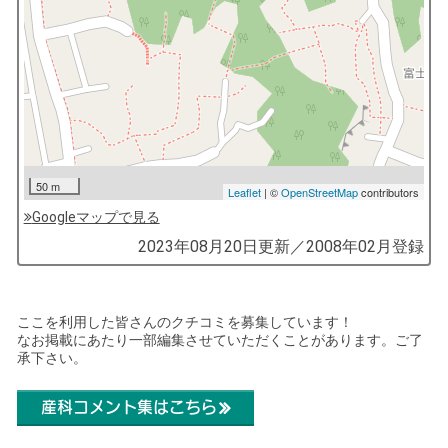
50 m
Leaflet
| ©
OpenStreetMap
contributors
Googleマップで見る
by
2023年08月20日
更新／
2008年02月
登録
コ
ソ
ガ
ここを利用した皆さんのクチコミを募集しています！
なお掲載にあたり一部編集させていただくことがあります。ご了
イ
承下さい。
（鎌
倉
産科コメント集はこちら
子
育