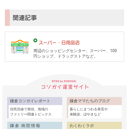
（鎌
倉
子
関連記事
育
て
ガ
スーパー・日用品店
イ
周辺のショッピングセンター、スーパー、100
ド）
円ショップ、ドラッグストアなど。
鎌倉コソガイレポート
鎌倉ママたちのブログ
住民目線で発信、地域の
暮らしにまつわる発見や
ファミリー関連トピックス
体験談、ぼやきなど
鎌倉 病院情報
わくわくラボ