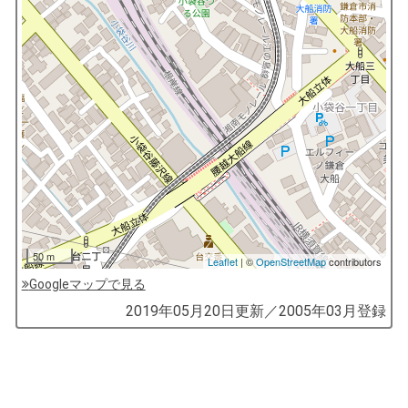
50 m
Leaflet
| ©
OpenStreetMap
contributors
Googleマップで見る
by
2019年05月20日
更新／
2005年03月
登録
コ
ソ
ガ
イ