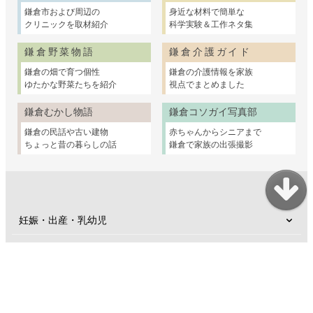
鎌倉市および周辺の
身近な材料で簡単な
クリニックを取材紹介
科学実験＆工作ネタ集
鎌倉野菜物語
鎌倉介護ガイド
鎌倉の畑で育つ個性
鎌倉の介護情報を家族
ゆたかな野菜たちを紹介
視点でまとめました
鎌倉むかし物語
鎌倉コソガイ写真部
鎌倉の民話や古い建物
赤ちゃんからシニアまで
ちょっと昔の暮らしの話
鎌倉で家族の出張撮影
妊娠・出産・乳幼児
子育て支援
幼稚園・保育園・小学校
親子のおけいこ