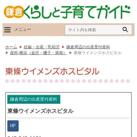
Search
Searc
メニュー
for:
Butto
ホーム
妊娠・出産・乳幼児
鎌倉周辺の出産受付産科
産科-横浜（金沢・磯子・港南）
東條ウイメンズホスピタル
東條ウイメンズホスピタル
鎌倉周辺の出産受付産科
東條ウイメンズホスピタル
HP