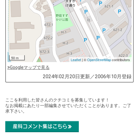
50 m
Leaflet
| ©
OpenStreetMap
contributors
Googleマップで見る
by
2024年02月20日
更新／
2006年10月
登録
コ
ソ
ガ
ここを利用した皆さんのクチコミを募集しています！
なお掲載にあたり一部編集させていただくことがあります。ご了
イ
承下さい。
（鎌
倉
産科コメント集はこちら
子
育