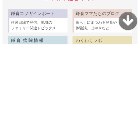
鎌倉コソガイレポート
鎌倉ママたちのブログ
住民目線で発信、地域の
暮らしにまつわる発見や
ファミリー関連トピックス
体験談、ぼやきなど
鎌倉 病院情報
わくわくラボ
鎌倉市および周辺の
身近な材料で簡単な
クリニックを取材紹介
科学実験＆工作ネタ集
鎌倉野菜物語
鎌倉介護ガイド
鎌倉の畑で育つ個性
鎌倉の介護情報を家族
ゆたかな野菜たちを紹介
視点でまとめました
鎌倉むかし物語
鎌倉コソガイ写真部
鎌倉の民話や古い建物
赤ちゃんからシニアまで
ちょっと昔の暮らしの話
鎌倉で家族の出張撮影