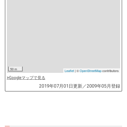
50 m
Leaflet
| ©
OpenStreetMap
contributors
Googleマップで見る
by
2019年07月01日
更新／
2009年05月
登録
コ
ソ
ガ
イ
（鎌
倉