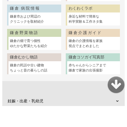
鎌倉 病院情報
わくわくラボ
鎌倉市および周辺の
身近な材料で簡単な
クリニックを取材紹介
科学実験＆工作ネタ集
鎌倉野菜物語
鎌倉介護ガイド
鎌倉の畑で育つ個性
鎌倉の介護情報を家族
ゆたかな野菜たちを紹介
視点でまとめました
鎌倉むかし物語
鎌倉コソガイ写真部
鎌倉の民話や古い建物
赤ちゃんからシニアまで
ちょっと昔の暮らしの話
鎌倉で家族の出張撮影
妊娠・出産・乳幼児
子育て支援
幼稚園・保育園・小学校