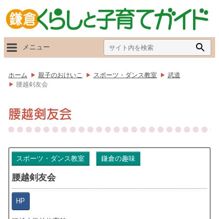
Search
Searc
メニュー
for:
Butto
ホーム
親子のおけいこ
スポーツ・ダンス教室
武道
腰越剣友会
腰越剣友会
スポーツ・ダンス教室
鎌倉の趣味
腰越剣友会
HP