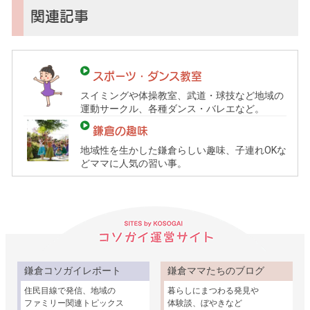
子
関連記事
育
て
ガ
スポーツ・ダンス教室
イ
スイミングや体操教室、武道・球技など地域の
ド）
運動サークル、各種ダンス・バレエなど。
鎌倉の趣味
地域性を生かした鎌倉らしい趣味、子連れOKな
どママに人気の習い事。
鎌倉コソガイレポート
鎌倉ママたちのブログ
住民目線で発信、地域の
暮らしにまつわる発見や
ファミリー関連トピックス
体験談、ぼやきなど