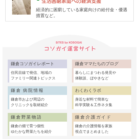
生活困窮家庭への経済支援
経済的に困窮している家庭向けの給付金・優遇
措置など。
鎌倉コソガイレポート
鎌倉ママたちのブログ
住民目線で発信、地域の
暮らしにまつわる発見や
ファミリー関連トピックス
体験談、ぼやきなど
鎌倉 病院情報
わくわくラボ
鎌倉市および周辺の
身近な材料で簡単な
クリニックを取材紹介
科学実験＆工作ネタ集
鎌倉野菜物語
鎌倉介護ガイド
鎌倉の畑で育つ個性
鎌倉の介護情報を家族
ゆたかな野菜たちを紹介
視点でまとめました