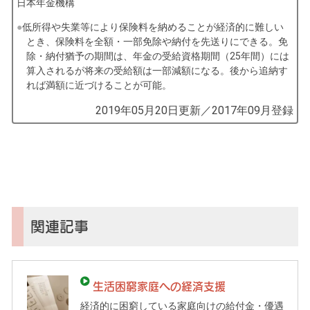
日本年金機構
低所得や失業等により保険料を納めることが経済的に難しい
とき、保険料を全額・一部免除や納付を先送りにできる。免
除・納付猶予の期間は、年金の受給資格期間（25年間）には
算入されるが将来の受給額は一部減額になる。後から追納す
れば満額に近づけることが可能。
by
2019年05月20日
更新／
2017年09月
登録
コ
ソ
ガ
イ
（鎌
倉
子
関連記事
育
て
ガ
生活困窮家庭への経済支援
イ
経済的に困窮している家庭向けの給付金・優遇
ド）