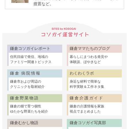
措置など。
鎌倉コソガイレポート
鎌倉ママたちのブログ
住民目線で発信、地域の
暮らしにまつわる発見や
ファミリー関連トピックス
体験談、ぼやきなど
鎌倉 病院情報
わくわくラボ
鎌倉市および周辺の
身近な材料で簡単な
クリニックを取材紹介
科学実験＆工作ネタ集
鎌倉野菜物語
鎌倉介護ガイド
鎌倉の畑で育つ個性
鎌倉の介護情報を家族
ゆたかな野菜たちを紹介
視点でまとめました
鎌倉むかし物語
鎌倉コソガイ写真部