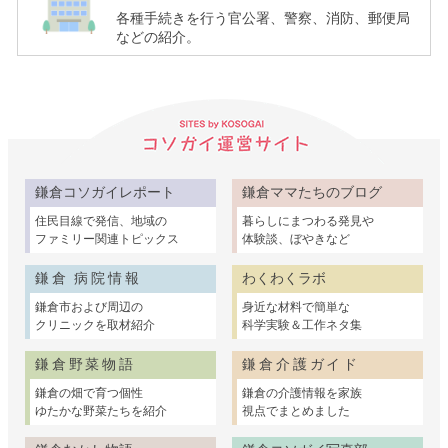
各種手続きを行う官公署、警察、消防、郵便局
ド）
などの紹介。
鎌倉コソガイレポート
鎌倉ママたちのブログ
住民目線で発信、地域の
暮らしにまつわる発見や
ファミリー関連トピックス
体験談、ぼやきなど
鎌倉 病院情報
わくわくラボ
鎌倉市および周辺の
身近な材料で簡単な
クリニックを取材紹介
科学実験＆工作ネタ集
鎌倉野菜物語
鎌倉介護ガイド
鎌倉の畑で育つ個性
鎌倉の介護情報を家族
ゆたかな野菜たちを紹介
視点でまとめました