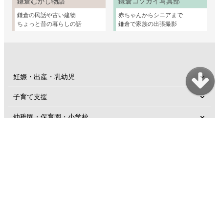
鎌倉むかし物語
鎌倉コソガイ写真部
鎌倉の民話や古い建物
赤ちゃんからシニアまで
ちょっと昔の暮らしの話
鎌倉で家族の出張撮影
妊娠・出産・乳幼児
子育て支援
幼稚園・保育園・小学校
親子のおけいこ
子どもとおでかけ
発達に心配があるとき
鎌倉に住む