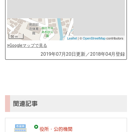
50 m
Leaflet
| ©
OpenStreetMap
contributors
Googleマップで見る
by
2019年07月20日
更新／
2018年04月
登録
コ
ソ
ガ
イ
（鎌
倉
子
関連記事
育
て
ガ
役所・公的機関
イ