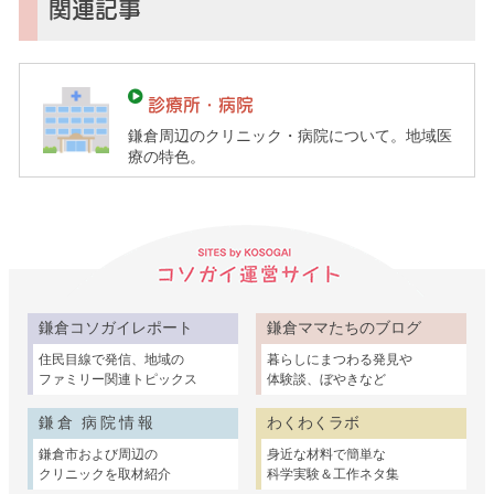
子
関連記事
育
て
ガ
診療所・病院
イ
鎌倉周辺のクリニック・病院について。地域医
ド）
療の特色。
鎌倉コソガイレポート
鎌倉ママたちのブログ
住民目線で発信、地域の
暮らしにまつわる発見や
ファミリー関連トピックス
体験談、ぼやきなど
鎌倉 病院情報
わくわくラボ
鎌倉市および周辺の
身近な材料で簡単な
クリニックを取材紹介
科学実験＆工作ネタ集