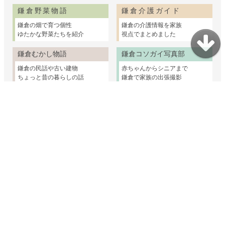
鎌倉野菜物語
鎌倉介護ガイド
鎌倉の畑で育つ個性
鎌倉の介護情報を家族
ゆたかな野菜たちを紹介
視点でまとめました
鎌倉むかし物語
鎌倉コソガイ写真部
鎌倉の民話や古い建物
赤ちゃんからシニアまで
ちょっと昔の暮らしの話
鎌倉で家族の出張撮影
妊娠・出産・乳幼児
子育て支援
幼稚園・保育園・小学校
親子のおけいこ
子どもとおでかけ