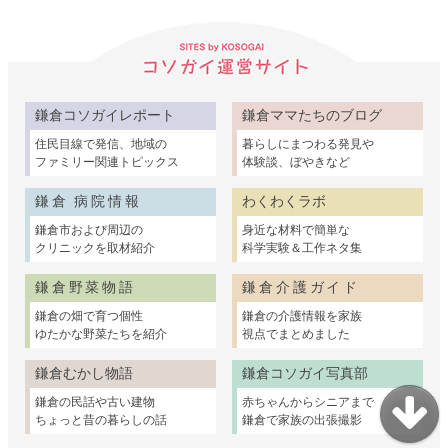
鎌倉コソガイレポート
鎌倉ママたちのブログ
住民目線で発信、地域の
暮らしにまつわる発見や
ファミリー関連トピックス
体験談、ぼやきなど
鎌倉 病院情報
わくわくラボ
鎌倉市および周辺の
身近な材料で簡単な
クリニックを取材紹介
科学実験＆工作ネタ集
鎌倉野菜物語
鎌倉介護ガイド
鎌倉の畑で育つ個性
鎌倉の介護情報を家族
ゆたかな野菜たちを紹介
視点でまとめました
鎌倉むかし物語
鎌倉コソガイ写真部
鎌倉の民話や古い建物
赤ちゃんからシニアまで
ちょっと昔の暮らしの話
鎌倉で家族の出張撮影