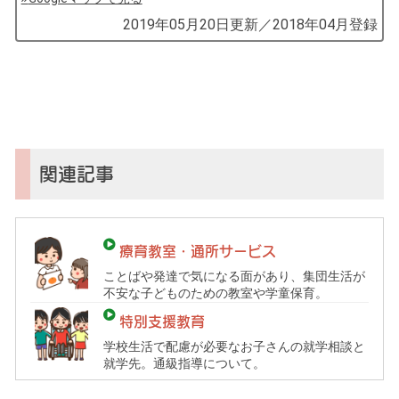
by
2019年05月20日
更新／
2018年04月
登録
コ
ソ
ガ
イ
（鎌
倉
子
関連記事
育
て
ガ
療育教室・通所サービス
イ
ことばや発達で気になる面があり、集団生活が
ド）
不安な子どものための教室や学童保育。
特別支援教育
学校生活で配慮が必要なお子さんの就学相談と
就学先。通級指導について。