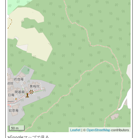
50 m
Leaflet
| ©
OpenStreetMap
contributors
Googleマップで見る