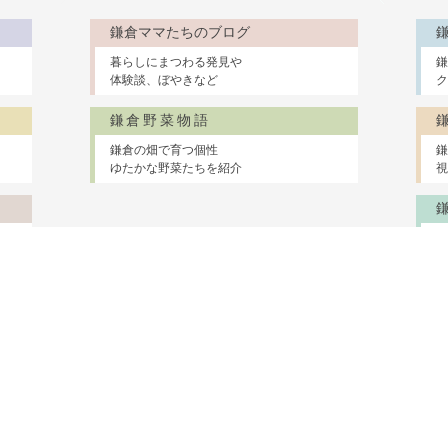
鎌倉ママたちのブログ
暮らしにまつわる発見や
鎌
体験談、ぼやきなど
ク
鎌倉野菜物語
鎌倉の畑で育つ個性
鎌
ゆたかな野菜たちを紹介
視
鎌倉に住む
医療・介護
ショップ＆サービス