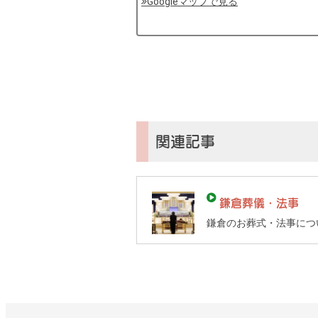
Googleマップで見る
by
コ
ソ
ガ
イ
（鎌
倉
子
関連記事
育
て
ガ
鎌倉葬儀・法事
イ
鎌倉のお葬式・法事につ
ド）