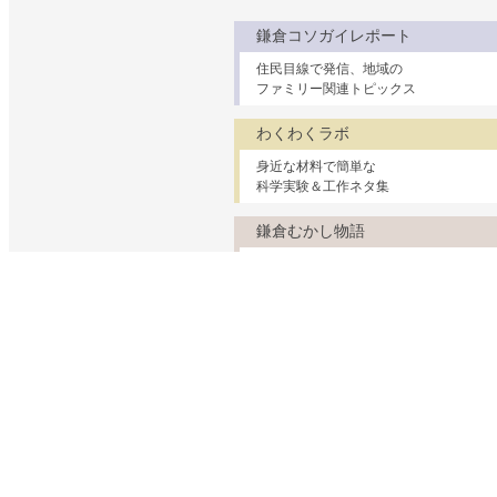
鎌倉コソガイレポート
住民目線で発信、地域の
ファミリー関連トピックス
わくわくラボ
身近な材料で簡単な
科学実験＆工作ネタ集
鎌倉むかし物語
鎌倉の民話や古い建物
ちょっと昔の暮らしの話
妊娠・出産・乳幼児
子育て支援
幼稚園・保育園・小学校