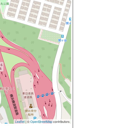
Leaflet
| ©
OpenStreetMap
contributors