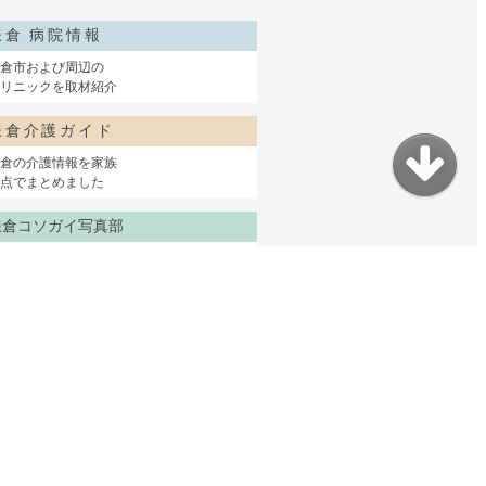
鎌倉 病院情報
倉市および周辺の
リニックを取材紹介
鎌倉介護ガイド
倉の介護情報を家族
点でまとめました
鎌倉コソガイ写真部
赤ちゃんからシニアまで
鎌倉で家族の出張撮影
サイトマップ
コソガイとは？
よくある質問