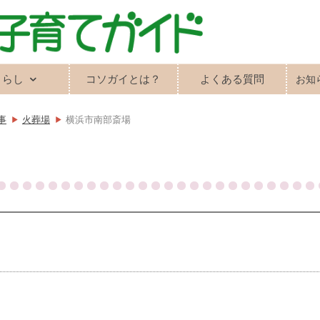
くらし
コソガイとは？
よくある質問
お知
事
火葬場
横浜市南部斎場