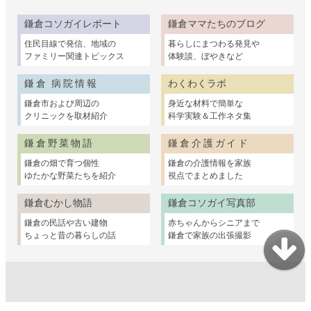
鎌倉コソガイレポート
鎌倉ママたちのブログ
住民目線で発信、地域の
暮らしにまつわる発見や
ファミリー関連トピックス
体験談、ぼやきなど
鎌倉 病院情報
わくわくラボ
鎌倉市および周辺の
身近な材料で簡単な
クリニックを取材紹介
科学実験＆工作ネタ集
鎌倉野菜物語
鎌倉介護ガイド
鎌倉の畑で育つ個性
鎌倉の介護情報を家族
ゆたかな野菜たちを紹介
視点でまとめました
鎌倉むかし物語
鎌倉コソガイ写真部
鎌倉の民話や古い建物
赤ちゃんからシニアまで
ちょっと昔の暮らしの話
鎌倉で家族の出張撮影
妊娠・出産・乳幼児