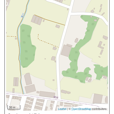
50 m
Leaflet
| ©
OpenStreetMap
contributors