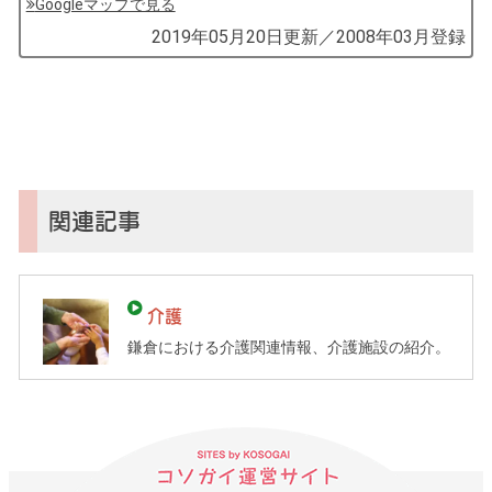
Googleマップで見る
by
2019年05月20日
更新／
2008年03月
登録
コ
ソ
ガ
イ
（鎌
倉
子
関連記事
育
て
ガ
介護
イ
鎌倉における介護関連情報、介護施設の紹介。
ド）