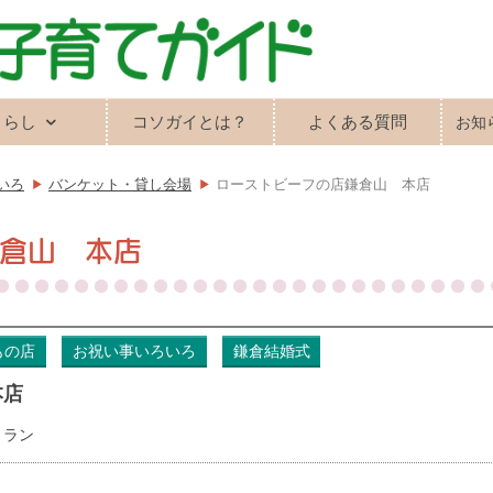
くらし
コソガイとは？
よくある質問
お知
いろ
バンケット・貸し会場
ローストビーフの店鎌倉山 本店
鎌倉山 本店
もの店
お祝い事いろいろ
鎌倉結婚式
本店
トラン