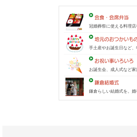
て
ガ
会食・会席弁当
イ
冠婚葬祭に使える料理店
ド）
地元のおつかいも
手土産やお誕生日など、
お祝い事いろいろ
お誕生会、成人式など家
鎌倉結婚式
鎌倉らしい結婚式を。婚