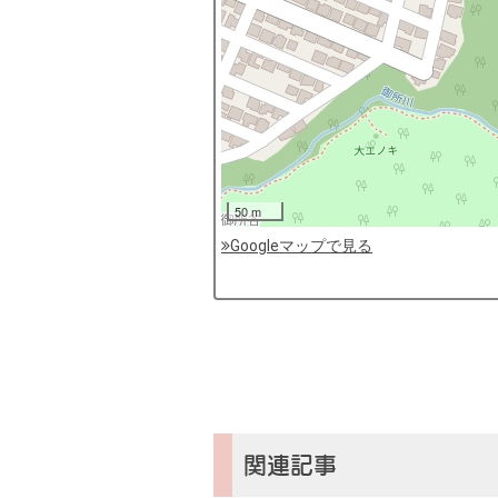
50 m
Googleマップで見る
by
コ
ソ
ガ
イ
（鎌
倉
子
関連記事
育