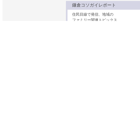
鎌倉コソガイレポート
住民目線で発信、地域の
ファミリー関連トピックス
わくわくラボ
身近な材料で簡単な
科学実験＆工作ネタ集
鎌倉むかし物語
鎌倉の民話や古い建物
ちょっと昔の暮らしの話
妊娠・出産・乳幼児
子育て支援
幼稚園・保育園・小学校