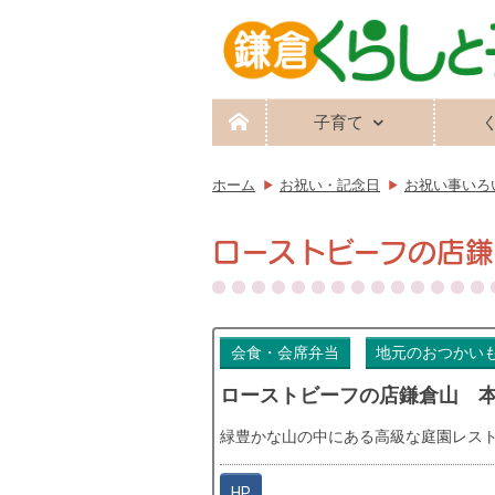
子育て
ホーム
お祝い・記念日
お祝い事いろ
ローストビーフの店
会食・会席弁当
地元のおつかい
ローストビーフの店鎌倉山 
緑豊かな山の中にある高級な庭園レス
HP