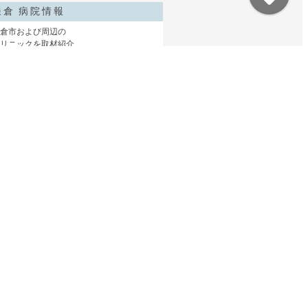
鎌倉 病院情報
倉市および周辺の
リニックを取材紹介
鎌倉介護ガイド
倉の介護情報を家族
点でまとめました
鎌倉コソガイ写真部
赤ちゃんからシニアまで
鎌倉で家族の出張撮影
サイトマップ
コソガイとは？
よくある質問