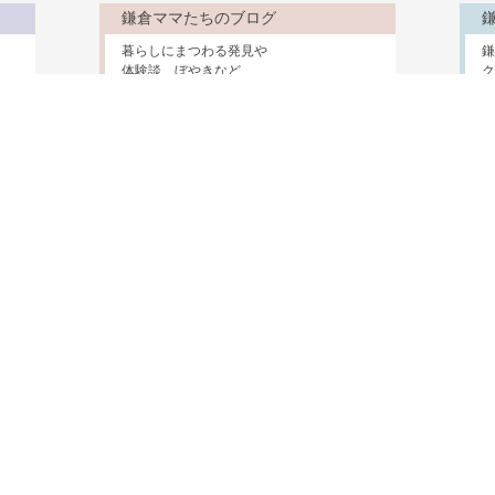
鎌倉ママたちのブログ
暮らしにまつわる発見や
鎌
体験談、ぼやきなど
ク
鎌倉野菜物語
鎌倉の畑で育つ個性
鎌
ゆたかな野菜たちを紹介
視
鎌倉に住む
医療・介護
ショップ＆サービス