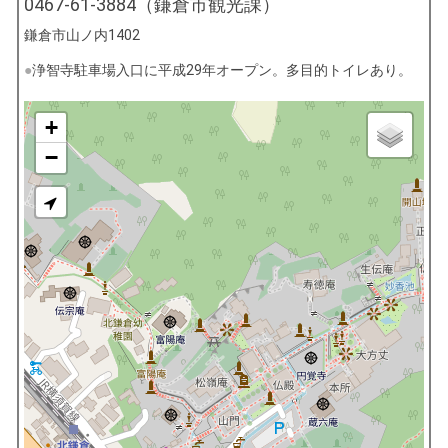
0467-61-3884（鎌倉市観光課）
鎌倉市山ノ内1402
浄智寺駐車場入口に平成29年オープン。多目的トイレあり。
+
−