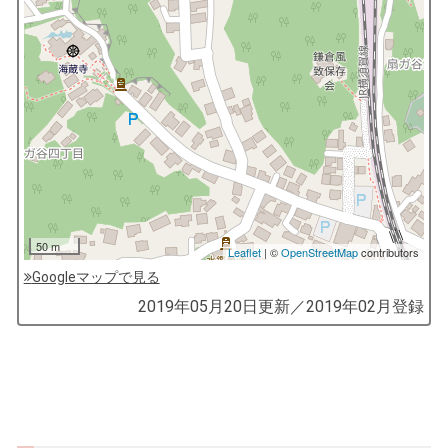
50 m
Leaflet
| ©
OpenStreetMap
contributors
Googleマップで見る
by
2019年05月20日
更新／
2019年02月
登録
コ
ソ
ガ
イ
（鎌