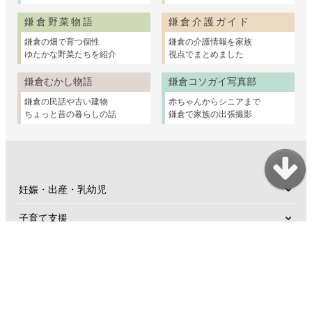
鎌倉野菜物語
鎌倉介護ガイド
鎌倉の畑で育つ個性
鎌倉の介護情報を家族
ゆたかな野菜たちを紹介
視点でまとめました
鎌倉むかし物語
鎌倉コソガイ写真部
鎌倉の民話や古い建物
赤ちゃんからシニアまで
ちょっと昔の暮らしの話
鎌倉で家族の出張撮影
妊娠・出産・乳幼児
子育て支援
幼稚園・保育園・小学校
親子のおけいこ
子どもとおでかけ