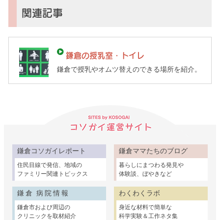
倉
子
関連記事
育
て
ガ
鎌倉の授乳室・トイレ
イ
鎌倉で授乳やオムツ替えのできる場所を紹介。
ド）
鎌倉コソガイレポート
鎌倉ママたちのブログ
住民目線で発信、地域の
暮らしにまつわる発見や
ファミリー関連トピックス
体験談、ぼやきなど
鎌倉 病院情報
わくわくラボ
鎌倉市および周辺の
身近な材料で簡単な
クリニックを取材紹介
科学実験＆工作ネタ集