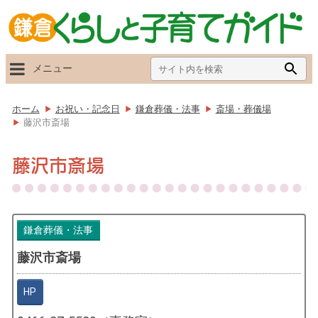
Search
Searc
メニュー
for:
Butto
ホーム
お祝い・記念日
鎌倉葬儀・法事
斎場・葬儀場
藤沢市斎場
藤沢市斎場
鎌倉葬儀・法事
藤沢市斎場
HP