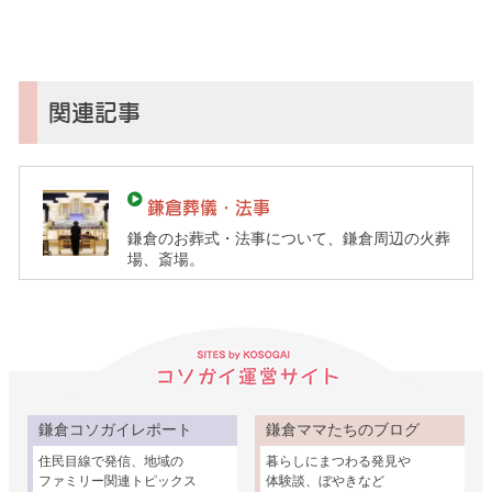
ガ
イ
（鎌
倉
子
関連記事
育
て
ガ
鎌倉葬儀・法事
イ
鎌倉のお葬式・法事について、鎌倉周辺の火葬
ド）
場、斎場。
鎌倉コソガイレポート
鎌倉ママたちのブログ
住民目線で発信、地域の
暮らしにまつわる発見や
ファミリー関連トピックス
体験談、ぼやきなど