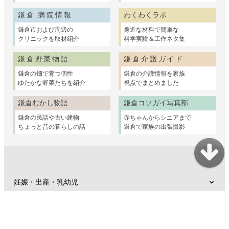
鎌倉 病院情報
わくわくラボ
鎌倉市および周辺の
身近な材料で簡単な
クリニックを取材紹介
科学実験＆工作ネタ集
鎌倉野菜物語
鎌倉介護ガイド
鎌倉の畑で育つ個性
鎌倉の介護情報を家族
ゆたかな野菜たちを紹介
視点でまとめました
鎌倉むかし物語
鎌倉コソガイ写真部
鎌倉の民話や古い建物
赤ちゃんからシニアまで
ちょっと昔の暮らしの話
鎌倉で家族の出張撮影
妊娠・出産・乳幼児
子育て支援
幼稚園・保育園・小学校