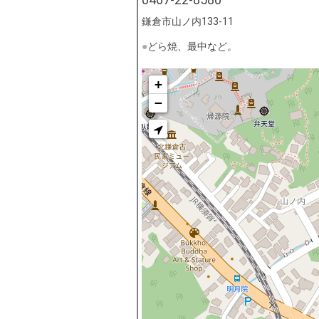
鎌倉市山ノ内133-11
どら焼、最中など。
+
−