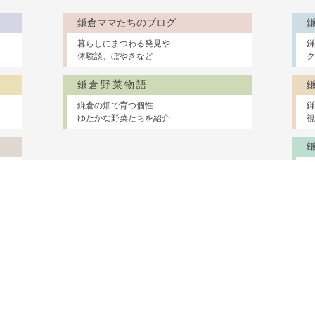
鎌倉ママたちのブログ
暮らしにまつわる発見や
鎌
体験談、ぼやきなど
ク
鎌倉野菜物語
鎌倉の畑で育つ個性
鎌
ゆたかな野菜たちを紹介
視
鎌倉に住む
医療・介護
ショップ＆サービス