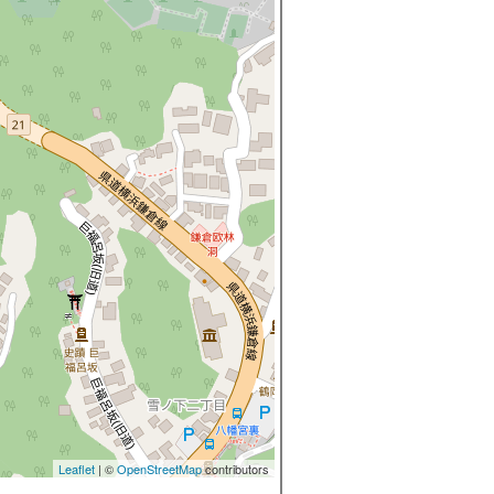
Leaflet
| ©
OpenStreetMap
contributors