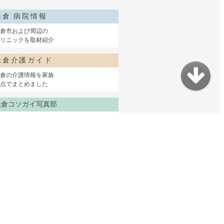
鎌倉 病院情報
倉市および周辺の
リニックを取材紹介
鎌倉介護ガイド
倉の介護情報を家族
点でまとめました
鎌倉コソガイ写真部
赤ちゃんからシニアまで
鎌倉で家族の出張撮影
サイトマップ
コソガイとは？
よくある質問