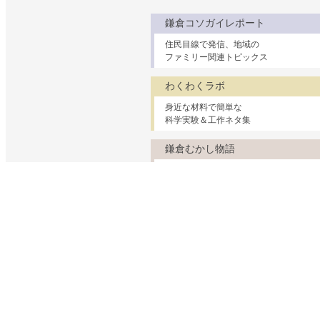
鎌倉コソガイレポート
住民目線で発信、地域の
ファミリー関連トピックス
わくわくラボ
身近な材料で簡単な
科学実験＆工作ネタ集
鎌倉むかし物語
鎌倉の民話や古い建物
ちょっと昔の暮らしの話
妊娠・出産・乳幼児
子育て支援
幼稚園・保育園・小学校