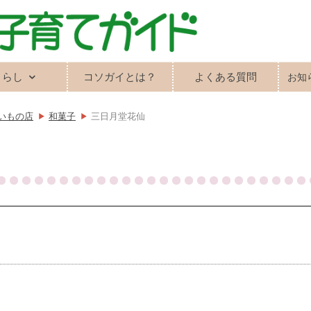
くらし
コソガイとは？
よくある質問
お知
いもの店
和菓子
三日月堂花仙