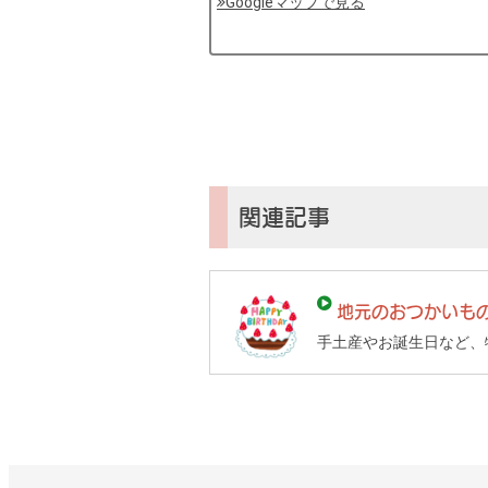
Googleマップで見る
by
コ
ソ
ガ
イ
（鎌
倉
子
関連記事
育
て
ガ
地元のおつかいも
イ
手土産やお誕生日など、
ド）