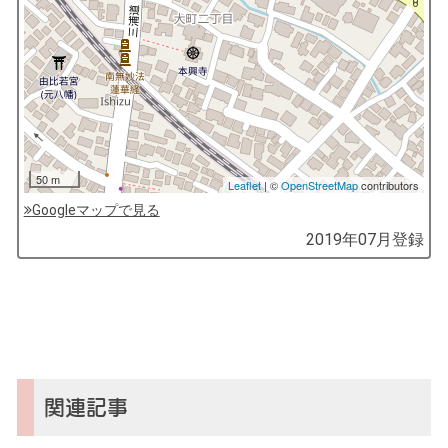
50 m
Leaflet
| ©
OpenStreetMap
contributors
Googleマップで見る
by
2019年07月
登録
コ
ソ
ガ
イ
（鎌
倉
子
関連記事
育