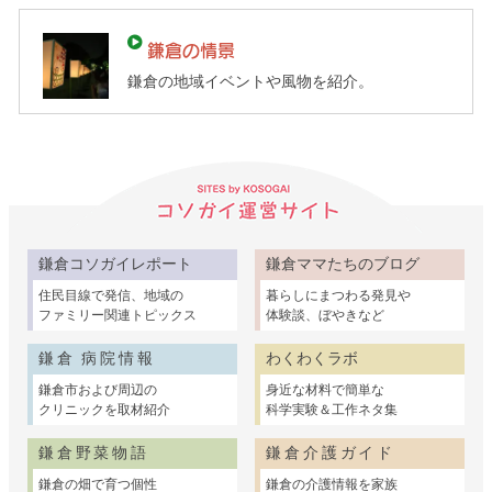
て
ガ
鎌倉の情景
イ
鎌倉の地域イベントや風物を紹介。
ド）
鎌倉コソガイレポート
鎌倉ママたちのブログ
住民目線で発信、地域の
暮らしにまつわる発見や
ファミリー関連トピックス
体験談、ぼやきなど
鎌倉 病院情報
わくわくラボ
鎌倉市および周辺の
身近な材料で簡単な
クリニックを取材紹介
科学実験＆工作ネタ集
鎌倉野菜物語
鎌倉介護ガイド
鎌倉の畑で育つ個性
鎌倉の介護情報を家族