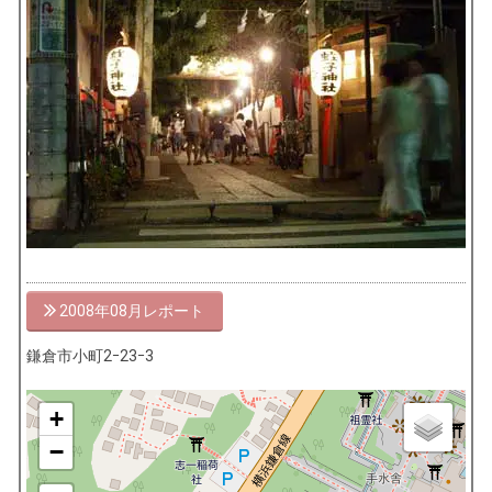
2008年08月
鎌倉市小町2ｰ23ｰ3
+
−