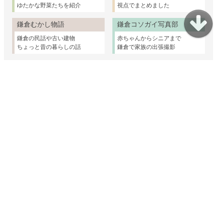
ゆたかな野菜たちを紹介
視点でまとめました
鎌倉むかし物語
鎌倉コソガイ写真部
鎌倉の民話や古い建物
赤ちゃんからシニアまで
ちょっと昔の暮らしの話
鎌倉で家族の出張撮影
妊娠・出産・乳幼児
子育て支援
幼稚園・保育園・小学校
親子のおけいこ
子どもとおでかけ
発達に心配があるとき