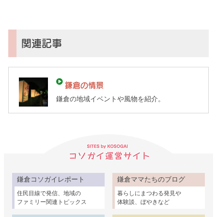
イ
（鎌
倉
子
関連記事
育
て
ガ
鎌倉の情景
イ
鎌倉の地域イベントや風物を紹介。
ド）
鎌倉コソガイレポート
鎌倉ママたちのブログ
住民目線で発信、地域の
暮らしにまつわる発見や
ファミリー関連トピックス
体験談、ぼやきなど