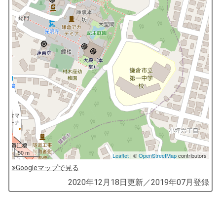
50 m
Leaflet
| ©
OpenStreetMap
contributors
Googleマップで見る
by
2020年12月18日
更新／
2019年07月
登録
コ
ソ
ガ