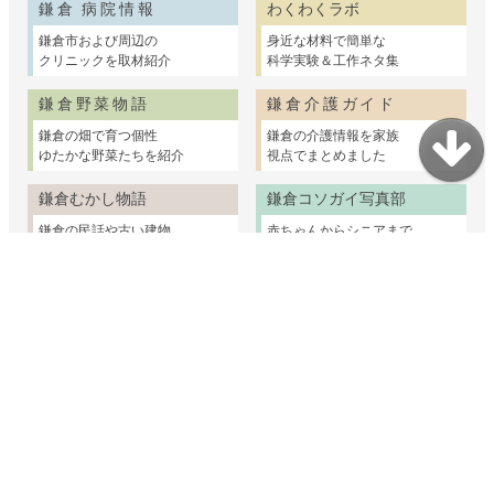
鎌倉 病院情報
わくわくラボ
鎌倉市および周辺の
身近な材料で簡単な
クリニックを取材紹介
科学実験＆工作ネタ集
鎌倉野菜物語
鎌倉介護ガイド
鎌倉の畑で育つ個性
鎌倉の介護情報を家族
ゆたかな野菜たちを紹介
視点でまとめました
鎌倉むかし物語
鎌倉コソガイ写真部
鎌倉の民話や古い建物
赤ちゃんからシニアまで
ちょっと昔の暮らしの話
鎌倉で家族の出張撮影
妊娠・出産・乳幼児
子育て支援
幼稚園・保育園・小学校