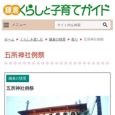
Search
Searc
メニュー
for:
Butto
ホーム
くらしを楽しむ
鎌倉の情景
祭り
五所神社例祭
五所神社例祭
鎌倉の情景
五所神社例祭