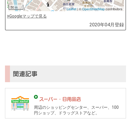
50 m
Leaflet
| ©
OpenStreetMap
contributors
Googleマップで見る
by
2020年04月
登録
コ
ソ
ガ
イ
（鎌
倉
子
関連記事
育
て
ガ
スーパー・日用品店
イ
周辺のショッピングセンター、スーパー、100
ド）
円ショップ、ドラッグストアなど。