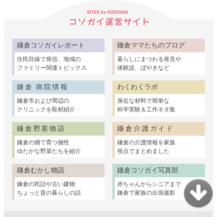
鎌倉コソガイレポート
鎌倉ママたちのブログ
住民目線で発信、地域の
暮らしにまつわる発見や
ファミリー関連トピックス
体験談、ぼやきなど
鎌倉 病院情報
わくわくラボ
鎌倉市および周辺の
身近な材料で簡単な
クリニックを取材紹介
科学実験＆工作ネタ集
鎌倉野菜物語
鎌倉介護ガイド
鎌倉の畑で育つ個性
鎌倉の介護情報を家族
ゆたかな野菜たちを紹介
視点でまとめました
鎌倉むかし物語
鎌倉コソガイ写真部
鎌倉の民話や古い建物
赤ちゃんからシニアまで
ちょっと昔の暮らしの話
鎌倉で家族の出張撮影