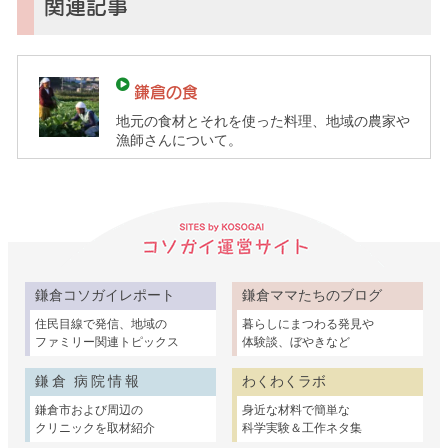
子
関連記事
育
て
ガ
鎌倉の食
イ
地元の食材とそれを使った料理、地域の農家や
ド）
漁師さんについて。
鎌倉コソガイレポート
鎌倉ママたちのブログ
住民目線で発信、地域の
暮らしにまつわる発見や
ファミリー関連トピックス
体験談、ぼやきなど
鎌倉 病院情報
わくわくラボ
鎌倉市および周辺の
身近な材料で簡単な
クリニックを取材紹介
科学実験＆工作ネタ集