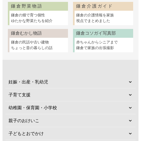
鎌倉野菜物語
鎌倉介護ガイド
鎌倉の畑で育つ個性
鎌倉の介護情報を家族
ゆたかな野菜たちを紹介
視点でまとめました
鎌倉むかし物語
鎌倉コソガイ写真部
鎌倉の民話や古い建物
赤ちゃんからシニアまで
ちょっと昔の暮らしの話
鎌倉で家族の出張撮影
妊娠・出産・乳幼児
子育て支援
幼稚園・保育園・小学校
親子のおけいこ
子どもとおでかけ