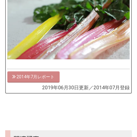
2014年7月
by
2019年06月30日
更新／
2014年07月
登録
コ
ソ
ガ
イ
（鎌
倉