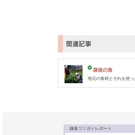
コ
ソ
ガ
イ
（鎌
倉
子
関連記事
育
て
ガ
鎌倉の食
イ
地元の食材とそれを使っ
ド）
鎌倉コソガイレポート