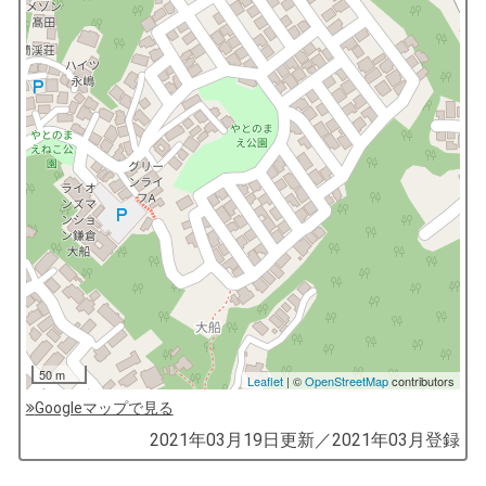
50 m
Leaflet
| ©
OpenStreetMap
contributors
Googleマップで見る
by
2021年03月19日
更新／
2021年03月
登録
コ