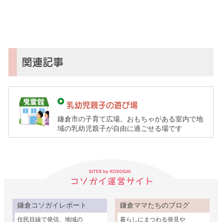
ソ
ガ
イ
（鎌
倉
子
関連記事
育
て
ガ
乳幼児親子の遊び場
イ
鎌倉市の子育て広場。おもちゃがある室内で地
ド）
域の乳幼児親子が自由に過ごせる場です
鎌倉コソガイレポート
鎌倉ママたちのブログ
住民目線で発信、地域の
暮らしにまつわる発見や