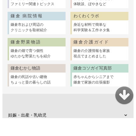
ファミリー関連トピックス
体験談、ぼやきなど
鎌倉 病院情報
わくわくラボ
鎌倉市および周辺の
身近な材料で簡単な
クリニックを取材紹介
科学実験＆工作ネタ集
鎌倉野菜物語
鎌倉介護ガイド
鎌倉の畑で育つ個性
鎌倉の介護情報を家族
ゆたかな野菜たちを紹介
視点でまとめました
鎌倉むかし物語
鎌倉コソガイ写真部
鎌倉の民話や古い建物
赤ちゃんからシニアまで
ちょっと昔の暮らしの話
鎌倉で家族の出張撮影
妊娠・出産・乳幼児
子育て支援