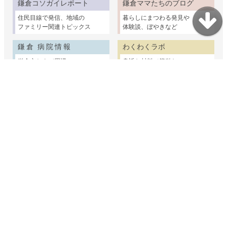
鎌倉コソガイレポート
鎌倉ママたちのブログ
住民目線で発信、地域の
暮らしにまつわる発見や
ファミリー関連トピックス
体験談、ぼやきなど
鎌倉 病院情報
わくわくラボ
鎌倉市および周辺の
身近な材料で簡単な
クリニックを取材紹介
科学実験＆工作ネタ集
鎌倉野菜物語
鎌倉介護ガイド
鎌倉の畑で育つ個性
鎌倉の介護情報を家族
ゆたかな野菜たちを紹介
視点でまとめました
鎌倉むかし物語
鎌倉コソガイ写真部
鎌倉の民話や古い建物
赤ちゃんからシニアまで
ちょっと昔の暮らしの話
鎌倉で家族の出張撮影
妊娠・出産・乳幼児