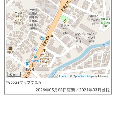
50 m
Leaflet
| ©
OpenStreetMap
contributors
Googleマップで見る
by
2026年05月08日
更新／
2021年03月
登録
コ
ソ
ガ
イ