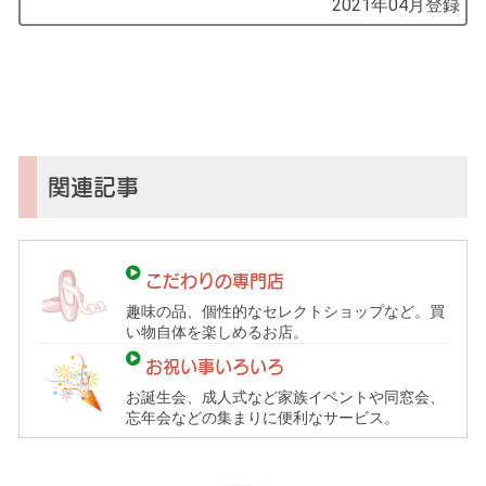
by
2021年04月
登録
コ
ソ
ガ
イ
（鎌
倉
子
関連記事
育
て
ガ
こだわりの専門店
イ
趣味の品、個性的なセレクトショップなど。買
ド）
い物自体を楽しめるお店。
お祝い事いろいろ
お誕生会、成人式など家族イベントや同窓会、
忘年会などの集まりに便利なサービス。