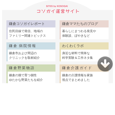
鎌倉コソガイレポート
鎌倉ママたちのブログ
住民目線で発信、地域の
暮らしにまつわる発見や
ファミリー関連トピックス
体験談、ぼやきなど
鎌倉 病院情報
わくわくラボ
鎌倉市および周辺の
身近な材料で簡単な
クリニックを取材紹介
科学実験＆工作ネタ集
鎌倉野菜物語
鎌倉介護ガイド
鎌倉の畑で育つ個性
鎌倉の介護情報を家族
ゆたかな野菜たちを紹介
視点でまとめました
鎌倉むかし物語
鎌倉コソガイ写真部
鎌倉の民話や古い建物
赤ちゃんからシニアまで
ちょっと昔の暮らしの話
鎌倉で家族の出張撮影