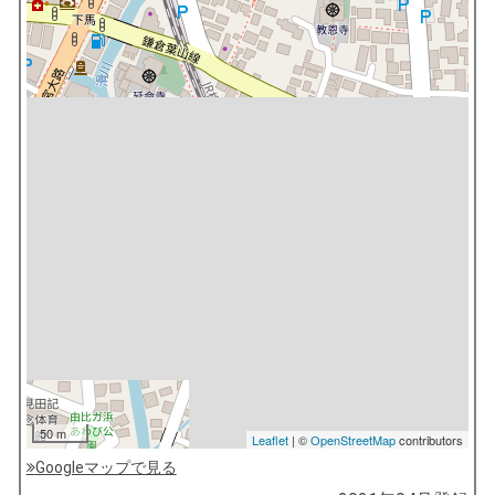
50 m
Leaflet
| ©
OpenStreetMap
contributors
Googleマップで見る