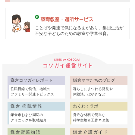
育
て
ガ
療育教室・通所サービス
イ
ことばや発達で気になる面があり、集団生活が
ド）
不安な子どものための教室や学童保育。
鎌倉コソガイレポート
鎌倉ママたちのブログ
住民目線で発信、地域の
暮らしにまつわる発見や
ファミリー関連トピックス
体験談、ぼやきなど
鎌倉 病院情報
わくわくラボ
鎌倉市および周辺の
身近な材料で簡単な
クリニックを取材紹介
科学実験＆工作ネタ集
鎌倉野菜物語
鎌倉介護ガイド