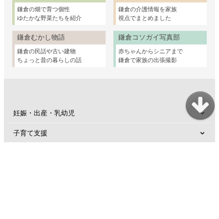
鎌倉の畑で育つ個性
鎌倉の介護情報を家族
ゆたかな野菜たちを紹介
視点でまとめました
鎌倉むかし物語
鎌倉コソガイ写真部
鎌倉の民話や古い建物
赤ちゃんからシニアまで
ちょっと昔の暮らしの話
鎌倉で家族の出張撮影
妊娠・出産・乳幼児
子育て支援
幼稚園・保育園・小学校
親子のおけいこ
子どもとおでかけ
発達に心配があるとき