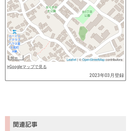
50 m
Leaflet
| ©
OpenStreetMap
contributors
Googleマップで見る
by
2023年03月
登録
コ
ソ
ガ
イ
（鎌
倉
子
関連記事