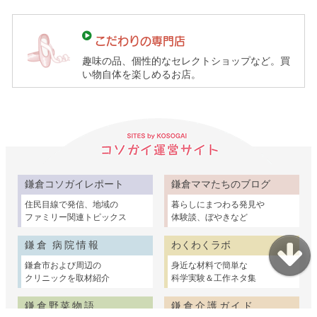
て
ガ
こだわりの専門店
イ
趣味の品、個性的なセレクトショップなど。買
ド）
い物自体を楽しめるお店。
鎌倉コソガイレポート
鎌倉ママたちのブログ
住民目線で発信、地域の
暮らしにまつわる発見や
ファミリー関連トピックス
体験談、ぼやきなど
鎌倉 病院情報
わくわくラボ
鎌倉市および周辺の
身近な材料で簡単な
クリニックを取材紹介
科学実験＆工作ネタ集
鎌倉野菜物語
鎌倉介護ガイド