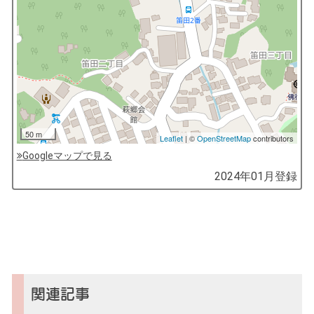
50 m
Leaflet
| ©
OpenStreetMap
contributors
Googleマップで見る
by
2024年01月
登録
コ
ソ
ガ
イ
（鎌
倉
子
関連記事
育