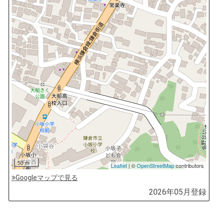
50 m
Leaflet
| ©
OpenStreetMap
contributors
Googleマップで見る
by
2026年05月
登録
コ
ソ