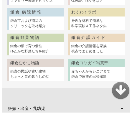
ファミリー関連トピックス
体験談、ぼやきなど
鎌倉 病院情報
わくわくラボ
鎌倉市および周辺の
身近な材料で簡単な
クリニックを取材紹介
科学実験＆工作ネタ集
鎌倉野菜物語
鎌倉介護ガイド
鎌倉の畑で育つ個性
鎌倉の介護情報を家族
ゆたかな野菜たちを紹介
視点でまとめました
鎌倉むかし物語
鎌倉コソガイ写真部
鎌倉の民話や古い建物
赤ちゃんからシニアまで
ちょっと昔の暮らしの話
鎌倉で家族の出張撮影
妊娠・出産・乳幼児
子育て支援