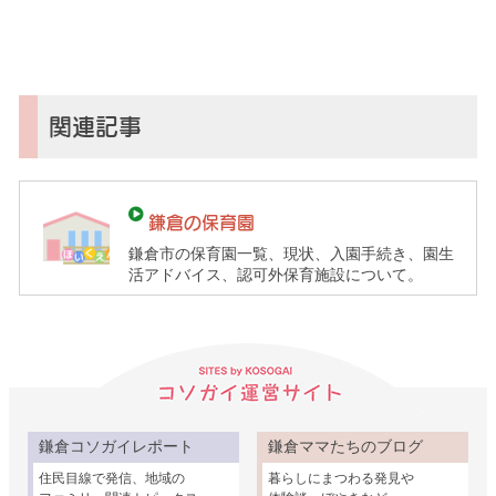
ガ
イ
（鎌
倉
子
関連記事
育
て
ガ
鎌倉の保育園
イ
鎌倉市の保育園一覧、現状、入園手続き、園生
ド）
活アドバイス、認可外保育施設について。
鎌倉コソガイレポート
鎌倉ママたちのブログ
住民目線で発信、地域の
暮らしにまつわる発見や