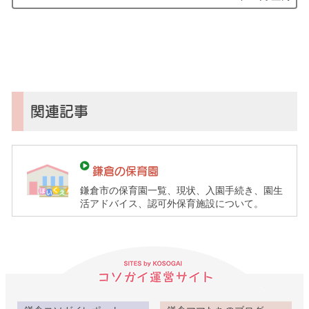
コ
ソ
ガ
イ
（鎌
倉
子
関連記事
育
て
ガ
鎌倉の保育園
イ
鎌倉市の保育園一覧、現状、入園手続き、園生
ド）
活アドバイス、認可外保育施設について。