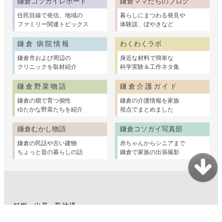
鎌倉コソガイレポート
鎌倉ママたちのブログ
住民目線で発信、地域の
暮らしにまつわる発見や
ファミリー関連トピックス
体験談、ぼやきなど
鎌倉 病院情報
わくわくラボ
鎌倉市および周辺の
身近な材料で簡単な
クリニックを取材紹介
科学実験＆工作ネタ集
鎌倉野菜物語
鎌倉介護ガイド
鎌倉の畑で育つ個性
鎌倉の介護情報を家族
ゆたかな野菜たちを紹介
視点でまとめました
鎌倉むかし物語
鎌倉コソガイ写真部
鎌倉の民話や古い建物
赤ちゃんからシニアまで
ちょっと昔の暮らしの話
鎌倉で家族の出張撮影
妊娠・出産・乳幼児