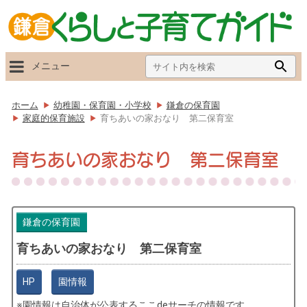
Search
Searc
メニュー
for:
Butto
ホーム
幼稚園・保育園・小学校
鎌倉の保育園
家庭的保育施設
育ちあいの家おなり 第二保育室
育ちあいの家おなり 第二保育室
鎌倉の保育園
育ちあいの家おなり 第二保育室
HP
園情報
園情報は自治体が公表する
ここdeサーチ
の情報です。