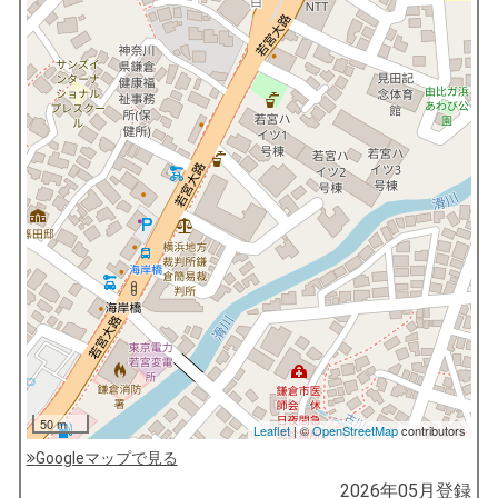
50 m
Leaflet
| ©
OpenStreetMap
contributors
Googleマップで見る
by
2026年05月
登録