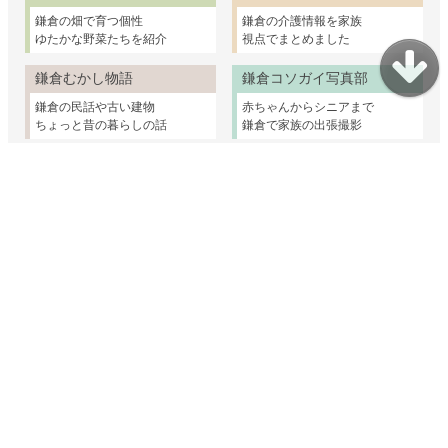
鎌倉の畑で育つ個性
鎌倉の介護情報を家族
ゆたかな野菜たちを紹介
視点でまとめました
鎌倉むかし物語
鎌倉コソガイ写真部
鎌倉の民話や古い建物
赤ちゃんからシニアまで
ちょっと昔の暮らしの話
鎌倉で家族の出張撮影
妊娠・出産・乳幼児
子育て支援
幼稚園・保育園・小学校
親子のおけいこ
子どもとおでかけ
発達に心配があるとき