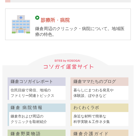
育
て
ガ
診療所・病院
イ
鎌倉周辺のクリニック・病院について。地域医
ド）
療の特色。
鎌倉コソガイレポート
鎌倉ママたちのブログ
住民目線で発信、地域の
暮らしにまつわる発見や
ファミリー関連トピックス
体験談、ぼやきなど
鎌倉 病院情報
わくわくラボ
鎌倉市および周辺の
身近な材料で簡単な
クリニックを取材紹介
科学実験＆工作ネタ集
鎌倉野菜物語
鎌倉介護ガイド