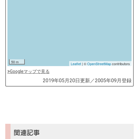
50 m
Leaflet
| ©
OpenStreetMap
contributors
Googleマップで見る
by
2019年05月20日
更新／
2005年09月
登録
コ
ソ
ガ
イ
（鎌
倉
子
関連記事