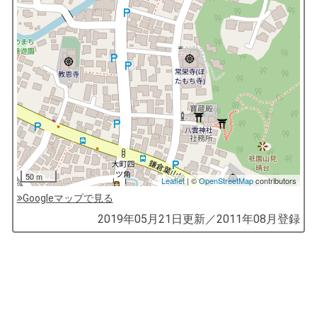
50 m
Leaflet
| ©
OpenStreetMap
contributors
Googleマップで見る
by
2019年05月21日
更新／
2011年08月
登録
コ
ソ
ガ
イ
（鎌