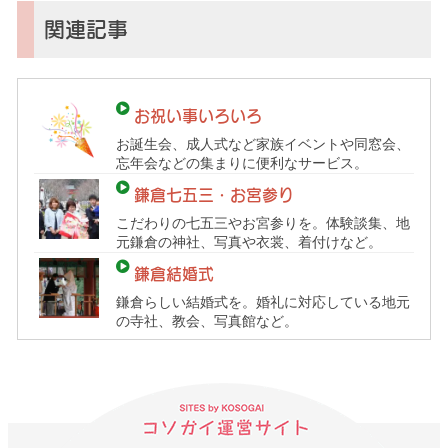
倉
子
関連記事
育
て
ガ
お祝い事いろいろ
イ
お誕生会、成人式など家族イベントや同窓会、
ド）
忘年会などの集まりに便利なサービス。
鎌倉七五三・お宮参り
こだわりの七五三やお宮参りを。体験談集、地
元鎌倉の神社、写真や衣裳、着付けなど。
鎌倉結婚式
鎌倉らしい結婚式を。婚礼に対応している地元
の寺社、教会、写真館など。