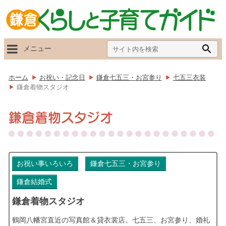
Search
Searc
メニュー
for:
Butto
ホーム
お祝い・記念日
鎌倉七五三・お宮参り
七五三衣装
鎌倉着物スタジオ
鎌倉着物スタジオ
お祝い事いろいろ
鎌倉七五三・お宮参り
鎌倉結婚式
鎌倉着物スタジオ
鶴岡八幡宮直近の写真館＆貸衣裳店。七五三、お宮参り、婚礼