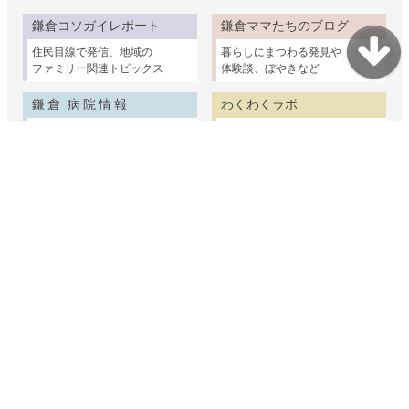
鎌倉コソガイレポート
鎌倉ママたちのブログ
住民目線で発信、地域の
暮らしにまつわる発見や
ファミリー関連トピックス
体験談、ぼやきなど
鎌倉 病院情報
わくわくラボ
鎌倉市および周辺の
身近な材料で簡単な
クリニックを取材紹介
科学実験＆工作ネタ集
鎌倉野菜物語
鎌倉介護ガイド
鎌倉の畑で育つ個性
鎌倉の介護情報を家族
ゆたかな野菜たちを紹介
視点でまとめました
鎌倉むかし物語
鎌倉コソガイ写真部
鎌倉の民話や古い建物
赤ちゃんからシニアまで
ちょっと昔の暮らしの話
鎌倉で家族の出張撮影
妊娠・出産・乳幼児