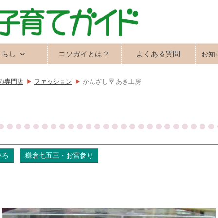
くらし
コソガイとは？
よくある質問
お知
の専門店
ファッション
かんざし屋 あき工房
いろ
鎌倉七五三・お宮参り