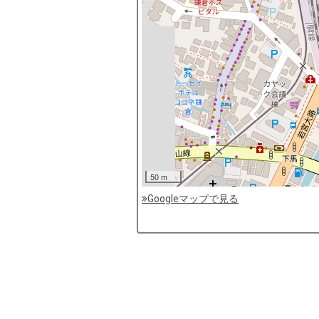
50 m
Googleマップで見る
by
コ
ソ
ガ
イ
（鎌