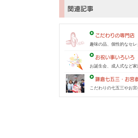
倉
子
関連記事
育
て
ガ
こだわりの専門店
イ
趣味の品、個性的なセレ
ド）
お祝い事いろいろ
お誕生会、成人式など家
鎌倉七五三・お宮
こだわりの七五三やお宮