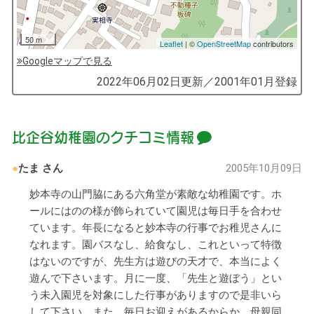
50 m
Leaflet
| ©
OpenStreetMap
contributors
Googleマップで見る
by
2022年06月02日
更新／
2001年01月
登録
コ
ソ
ガ
比企谷幼稚園のクチコミ情報
イ
（鎌
たま
さん
2005年10月09日
倉
妙本寺の山門脇にある六角堂が素敵な幼稚園です。ホ
子
ールにはのの様が飾られていて園児は毎日手を合わせ
育
ています。年長になると妙本寺の行事でお稚児さんに
て
なれます。園バスなし、給食なし、これといって特徴
ガ
はないのですが、先生方は遊びの天才で、本当によく
イ
遊んで下さいます。月に一度、「先生と遊ぼう」とい
ド）
う未入園児を対象にした行事がありますので是非いら
して下さい。また、毎日お迎えがあるからか、母親同