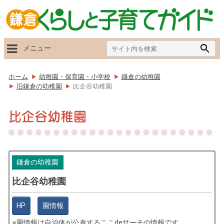
Search
Searc
メニュー
for:
Butto
ホーム
幼稚園・保育園・小学校
鎌倉の幼稚園
旧鎌倉の幼稚園
比企谷幼稚園
比企谷幼稚園
鎌倉の幼稚園
比企谷幼稚園
HP
園情報
園情報は自治体が公表する
ここdeサーチ
の情報です。