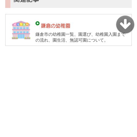
鎌倉の幼稚園
鎌倉市の幼稚園一覧、園選び、幼稚園入園まで
の流れ、園生活、無認可園について。
鎌倉コソガイレポート
鎌倉ママたちのブログ
住民目線で発信、地域の
暮らしにまつわる発見や
ファミリー関連トピックス
体験談、ぼやきなど
鎌倉 病院情報
わくわくラボ
鎌倉市および周辺の
身近な材料で簡単な
クリニックを取材紹介
科学実験＆工作ネタ集