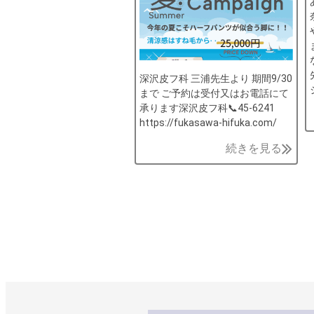
深沢皮フ科 三浦先生より 期間9/30
まで ご予約は受付又はお電話にて
承ります深沢皮フ科📞45-6241
https://fukasawa-hifuka.com/
続きを見る