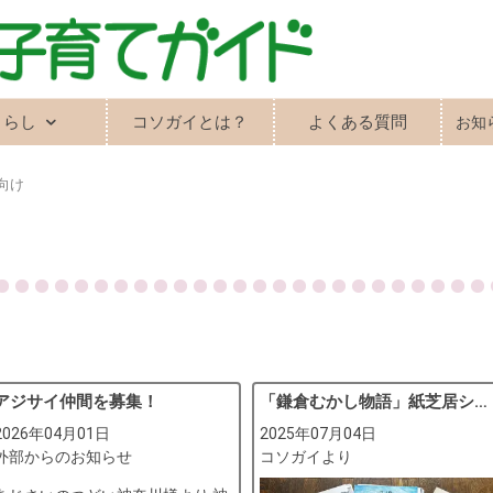
くらし
コソガイとは？
よくある質問
お知
向け
アジサイ仲間を募集！
「鎌倉むかし物語」紙芝居シリーズ 制作・上演
2026年04月01日
2025年07月04日
外部からのお知らせ
コソガイより