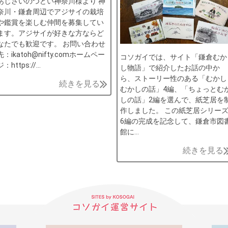
あじさいのつどい神奈川様より 神
奈川・鎌倉周辺でアジサイの栽培
や鑑賞を楽しむ仲間を募集してい
ます。アジサイが好きな方ならど
なたでも歓迎です。 お問い合わせ
先：ikatoh@nifty.comホームペー
コソガイでは、サイト「鎌倉むか
ジ：https://…
し物語」で紹介したお話の中か
ら、ストーリー性のある「むかし
続きを見る
むかしの話」4編、「ちょっとむ
しの話」2編を選んで、紙芝居を
作しました。 この紙芝居シリー
6編の完成を記念して、鎌倉市図
館に…
続きを見る