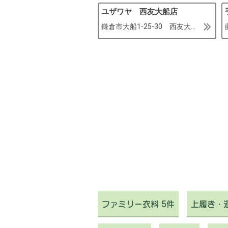
ユザワヤ 西友大船店
鎌倉市大船1-25-30 西友大船店3Ｆ
ファミリー衣料 5件
上履き・運