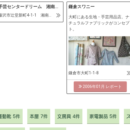
手芸センタードリーム 湘南モールフィル店
鎌倉スワニー
藤沢市辻堂新町4-1-1 湘南モールフィル1F
大町にある生地・手芸用品店。ナ
チュラルファブリックがコンセプ
ト。
鎌倉市大町1-1-8
2006年01月
動靴 5件
本屋 7件
文房具 4件
家電製品 5件