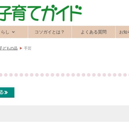
くらし
コソガイとは？
よくある質問
お知
子どもの品
手芸
る