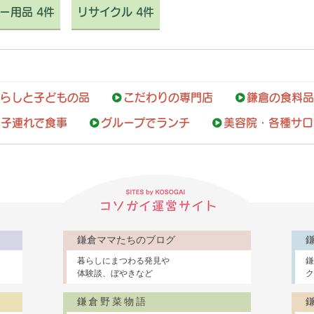
ー用品 4件
リサイクル 4件
らしと子どもの品
こだわりの専門店
鎌倉の食料品
子連れで食事
グループでランチ
美容院・各種サロ
鎌倉ママたちのブログ
暮らしにまつわる発見や
鎌
体験談、ぼやきなど
ク
鎌倉野菜物語