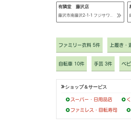
有隣堂 藤沢店
藤沢市南藤沢2-1-1 フジサワ名店ビル 2-5F
ファミリー衣料 5件
上履き・運
自転車 10件
手芸 3件
ベビ
ショップ＆サービス
スーパー・日用品店
く
ファミレス・回転寿司