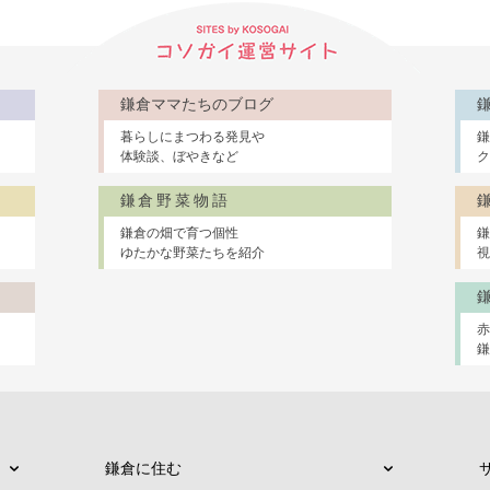
鎌倉ママたちのブログ
暮らしにまつわる発見や
鎌
体験談、ぼやきなど
ク
鎌倉野菜物語
鎌倉の畑で育つ個性
鎌
ゆたかな野菜たちを紹介
視
鎌倉に住む