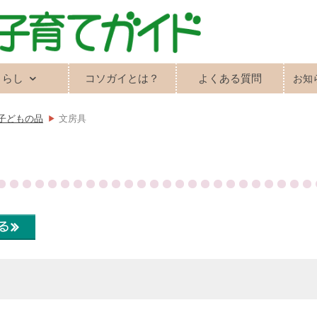
くらし
コソガイとは？
よくある質問
お知
子どもの品
文房具
る