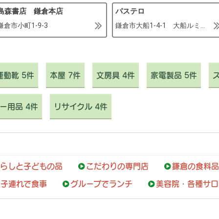
島森書店 鎌倉本店
パステロ
鎌倉市小町1-9-3
鎌倉市大船1-4-1 大船ルミネウィング6F
動靴 5件
本屋 7件
文房具 4件
家電製品 5件
ー用品 4件
リサイクル 4件
らしと子どもの品
こだわりの専門店
鎌倉の食料品
子連れで食事
グループでランチ
美容院・各種サロ