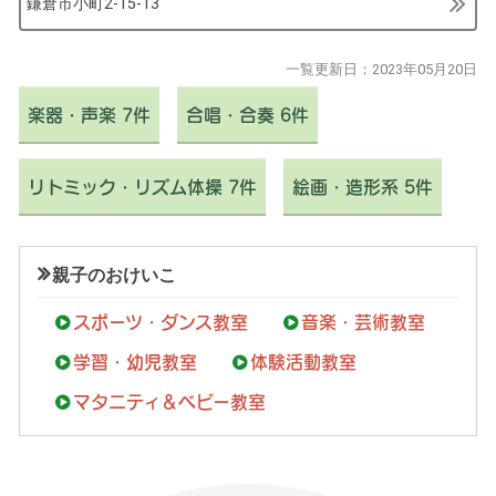
鎌倉市小町2-15-13
一覧更新日：
2023年05月20日
楽器・声楽 7件
合唱・合奏 6件
リトミック・リズム体操 7件
絵画・造形系 5件
親子のおけいこ
スポーツ・ダンス教室
音楽・芸術教室
学習・幼児教室
体験活動教室
マタニティ＆ベビー教室