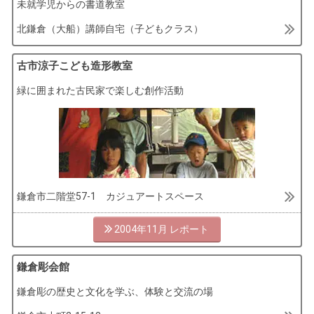
未就学児からの書道教室
北鎌倉（大船）講師自宅（子どもクラス）
大船学習センター（大人クラス）
古市涼子こども造形教室
緑に囲まれた古民家で楽しむ創作活動
鎌倉市二階堂57-1 カジュアートスペース
2004年11月
鎌倉彫会館
鎌倉彫の歴史と文化を学ぶ、体験と交流の場