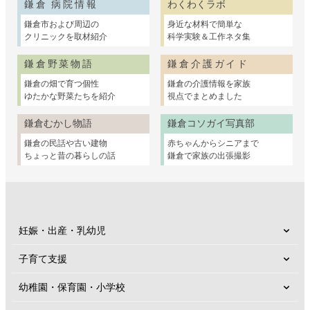
鎌倉 病院情報
わくわくラボ
鎌倉市および周辺の
身近な材料で簡単な
クリニックを取材紹介
科学実験＆工作ネタ集
鎌倉野菜物語
鎌倉介護ガイド
鎌倉の畑で育つ個性
鎌倉の介護情報を家族
ゆたかな野菜たちを紹介
視点でまとめました
鎌倉むかし物語
鎌倉コソガイ写真部
鎌倉の民話や古い建物
赤ちゃんからシニアまで
ちょっと昔の暮らしの話
鎌倉で家族の出張撮影
妊娠・出産・乳幼児
子育て支援
幼稚園・保育園・小学校