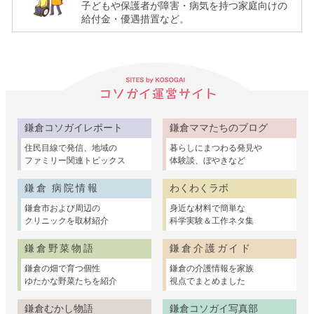
子どもや保護者が障害・病気を持つ家庭向けの
ド）
給付金・優遇措置など。
鎌倉コソガイレポート
鎌倉ママたちのブログ
住民目線で発信、地域の
暮らしにまつわる発見や
ファミリー関連トピックス
体験談、ぼやきなど
鎌倉 病院情報
わくわくラボ
鎌倉市および周辺の
身近な材料で簡単な
クリニックを取材紹介
科学実験＆工作ネタ集
鎌倉野菜物語
鎌倉介護ガイド
鎌倉の畑で育つ個性
鎌倉の介護情報を家族
ゆたかな野菜たちを紹介
視点でまとめました
鎌倉むかし物語
鎌倉コソガイ写真部