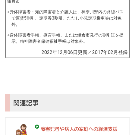
鎌倉市
身体障害者・知的障害者と介護人は、神奈川県内の路線バス
で運賃5割引、定期券3割引。ただし小児定期乗車券は対象
外。
身体障害者手帳、療育手帳、または鎌倉市発行の割引証を提
示。精神障害者保健福祉手帳は対象外。
by
2022年12月06日
更新／
2017年02月
登録
コ
ソ
ガ
イ
（鎌
倉
子
関連記事
育
て
ガ
障害児者や病人の家庭への経済支援
イ