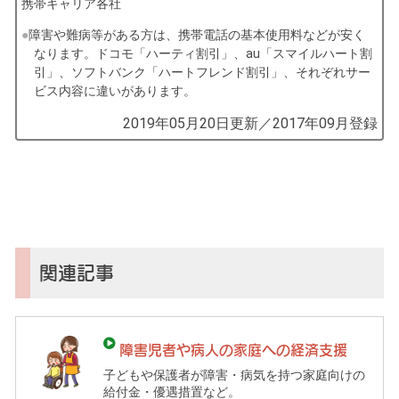
携帯キャリア各社
障害や難病等がある方は、携帯電話の基本使用料などが安く
なります。ドコモ「ハーティ割引」、au「スマイルハート割
引」、ソフトバンク「ハートフレンド割引」、それぞれサー
ビス内容に違いがあります。
by
2019年05月20日
更新／
2017年09月
登録
コ
ソ
ガ
イ
（鎌
倉
子
関連記事
育
て
ガ
障害児者や病人の家庭への経済支援
イ
子どもや保護者が障害・病気を持つ家庭向けの
ド）
給付金・優遇措置など。