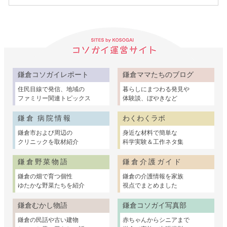
鎌倉コソガイレポート
鎌倉ママたちのブログ
住民目線で発信、地域の
暮らしにまつわる発見や
ファミリー関連トピックス
体験談、ぼやきなど
鎌倉 病院情報
わくわくラボ
鎌倉市および周辺の
身近な材料で簡単な
クリニックを取材紹介
科学実験＆工作ネタ集
鎌倉野菜物語
鎌倉介護ガイド
鎌倉の畑で育つ個性
鎌倉の介護情報を家族
ゆたかな野菜たちを紹介
視点でまとめました
鎌倉むかし物語
鎌倉コソガイ写真部
鎌倉の民話や古い建物
赤ちゃんからシニアまで